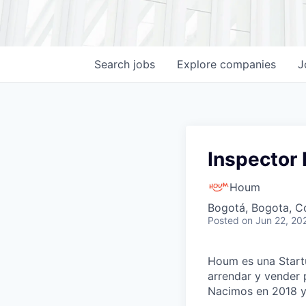
Search
jobs
Explore
companies
J
Inspector 
Houm
Bogotá, Bogota, C
Posted
on Jun 22, 20
Houm es una Startu
arrendar y vender 
Nacimos en 2018 y