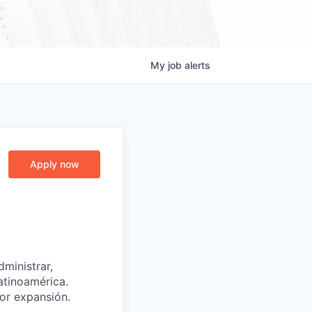
My
job
alerts
Apply now
ministrar,
atinoamérica.
or expansión.