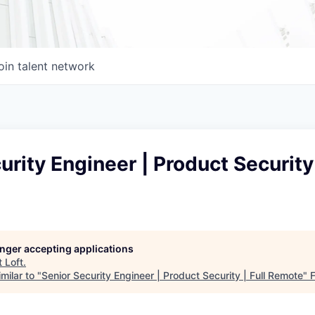
oin talent network
urity Engineer | Product Security 
longer accepting applications
t
Loft
.
milar to "
Senior Security Engineer | Product Security | Full Remote
"
F