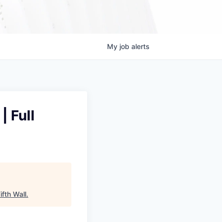
My
job
alerts
| Full
ifth Wall
.