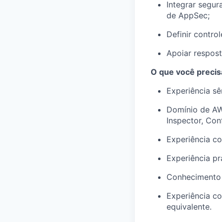
Integrar segur
de AppSec;
Definir contro
Apoiar respost
O que você precisa
Experiência sê
Domínio de AWS
Inspector, Conf
Experiência c
Experiência p
Conhecimento 
Experiência c
equivalente.