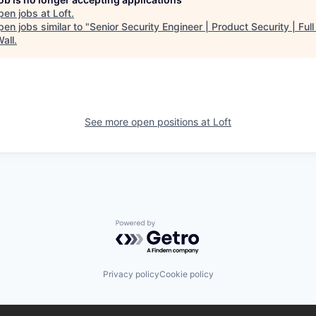
pen jobs at
Loft
.
en jobs similar to "
Senior Security Engineer | Product Security | Ful
Wall
.
See more open positions at
Loft
Powered by Getro.com
Privacy policy
Cookie policy