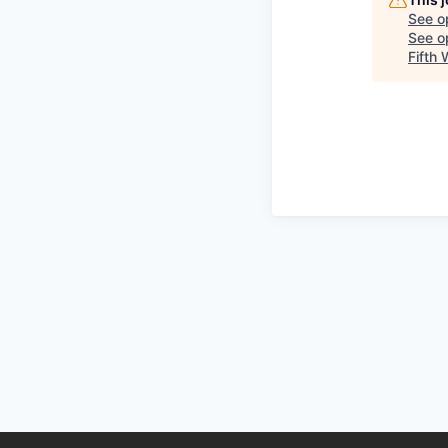
See o
See op
Fifth 