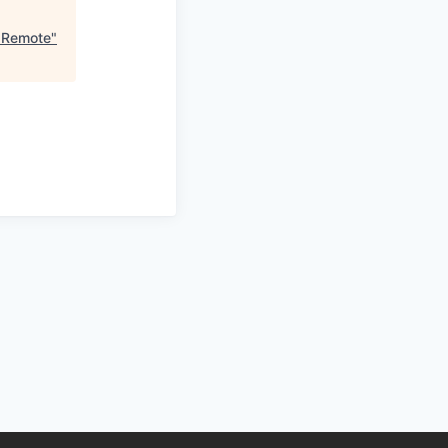
l Remote
"