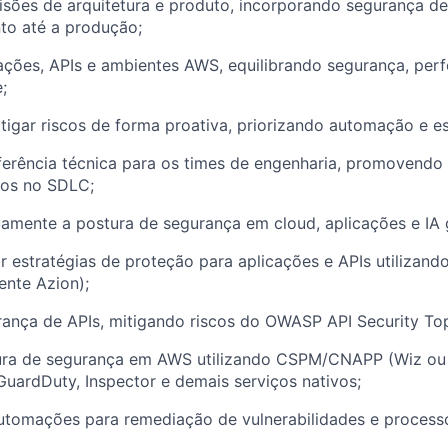
cisões de arquitetura e produto, incorporando segurança d
to até a produção;
ações, APIs e ambientes AWS, equilibrando segurança, per
;
mitigar riscos de forma proativa, priorizando automação e es
erência técnica para os times de engenharia, promovendo 
tos no SDLC;
uamente a postura de segurança em cloud, aplicações e IA 
ar estratégias de proteção para aplicações e APIs utiliza
ente Azion);
rança de APIs, mitigando riscos do OWASP API Security Top
tura de segurança em AWS utilizando CSPM/CNAPP (Wiz ou s
GuardDuty, Inspector e demais serviços nativos;
utomações para remediação de vulnerabilidades e process