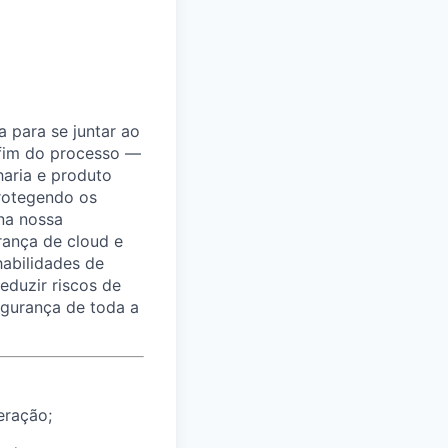
 para se juntar ao
 fim do processo —
aria e produto
protegendo os
 na nossa
rança de cloud e
habilidades de
eduzir riscos de
egurança de toda a
eração;