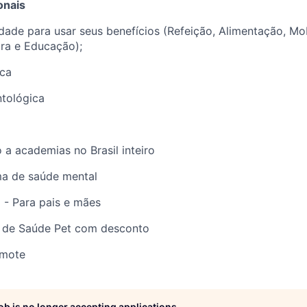
onais
rdade para usar seus benefícios (Refeição, Alimentação, Mo
ra e Educação);
ica
ntológica
 a academias no Brasil inteiro
ma de saúde mental
 - Para pais e mães
 de Saúde Pet com desconto
Remote
job is no longer accepting applications