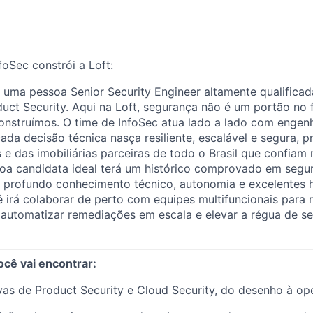
oSec constrói a Loft:
ma pessoa Senior Security Engineer altamente qualificada
uct Security. Aqui na Loft, segurança não é um portão no
nstruímos. O time de InfoSec atua lado a lado com engenh
cada decisão técnica nasça resiliente, escalável e segura, 
e das imobiliárias parceiras de todo o Brasil que confiam
soa candidata ideal terá um histórico comprovado em segu
m profundo conhecimento técnico, autonomia e excelentes 
irá colaborar de perto com equipes multifuncionais para r
 automatizar remediações em escala e elevar a régua de s
ocê vai encontrar:
tivas de Product Security e Cloud Security, do desenho à op