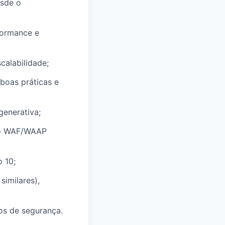
esde o
formance e
calabilidade;
boas práticas e
generativa;
ndo WAF/WAAP
 10;
imilares),
os de segurança.