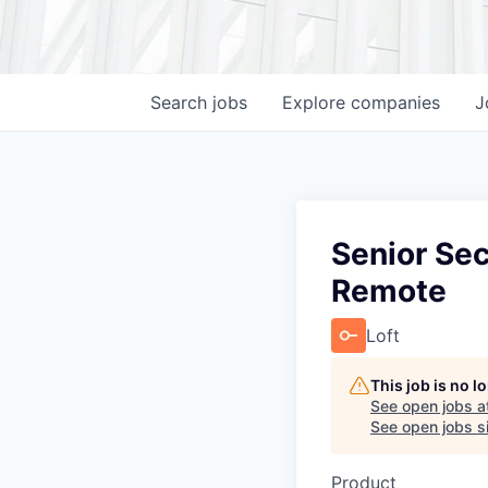
Search
jobs
Explore
companies
J
Senior Sec
Remote
Loft
This job is no 
See open jobs a
See open jobs si
Product