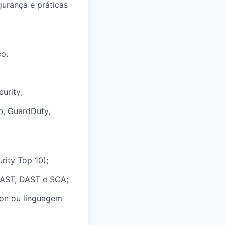
gurança e práticas
co.
urity;
b, GuardDuty,
ity Top 10);
SAST, DAST e SCA;
hon ou linguagem