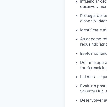
Influenciar de
desenvolvimen
Proteger aplic
disponibilidade
Identificar e 
Atuar como ref
reduzindo atri
Evoluir contin
Definir e oper
(preferencialm
Liderar a segu
Evoluir a pos
Security Hub, 
Desenvolver a