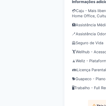
Informações adici
💳Caju - Mais libe
Home Office, Cultu
🏥Assistência Méd
🪥Assistência Odo
🦺Seguro de Vida
🏋️Wellhub - Acesso
🧘Wellz - Platafor
👪Licença Parental
🐕Guapeco - Plano
🖥️Trabalho - Full 
This 