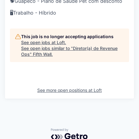
🐕Guapeco - Plano de Saúde Pet com desconto
🖥️Trabalho - Híbrido
This job is no longer accepting applications
See open jobs at
Loft
.
See open jobs similar to "
Diretor(a) de Revenue
Ops
"
Fifth Wall
.
See more open positions at
Loft
Powered by Getro.com