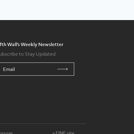
ifth Wall's Weekly Newsletter
ubscribe to Stay Updated
osures
a FINE site