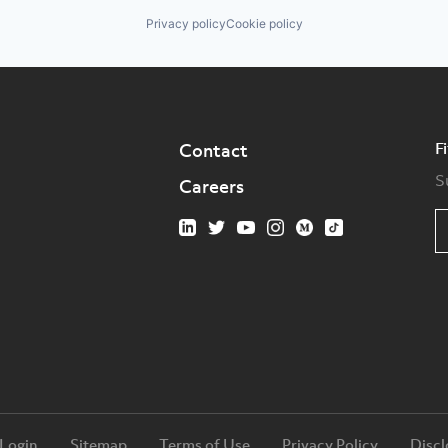
Privacy policy
Cookie policy
F
Contact
S
Careers
 Login
Sitemap
Terms of Use
Privacy Policy
Discl