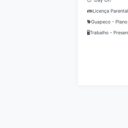
😴Day Off
👪Licença Parental
🐕Guapeco - Plano
🖥️Trabalho - Presen