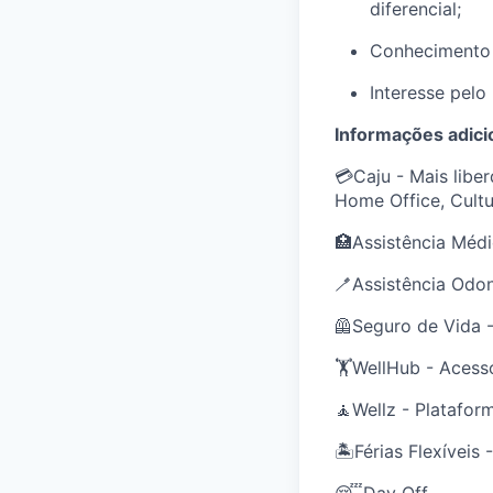
diferencial;
Conhecimento 
Interesse pelo
Informações adici
💳Caju - Mais libe
Home Office, Cultu
🏥Assistência Médi
🪥Assistência Odon
🦺Seguro de Vida -
🏋️WellHub - Acess
🧘Wellz - Platafor
🏝️Férias Flexíveis