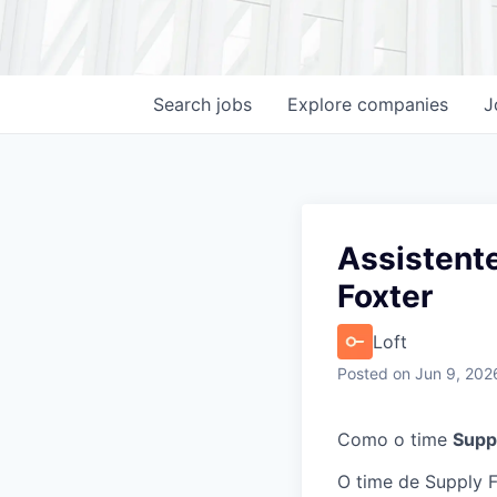
Search
jobs
Explore
companies
J
Assistent
Foxter
Loft
Posted
on Jun 9, 202
Como o time
Supp
O time de Supply F