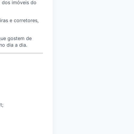
o dos imóveis do
ras e corretores,
que gostem de
o dia a dia.
t;