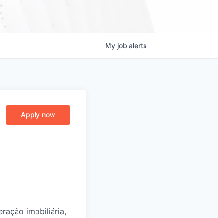
My
job
alerts
Apply now
ração imobiliária,