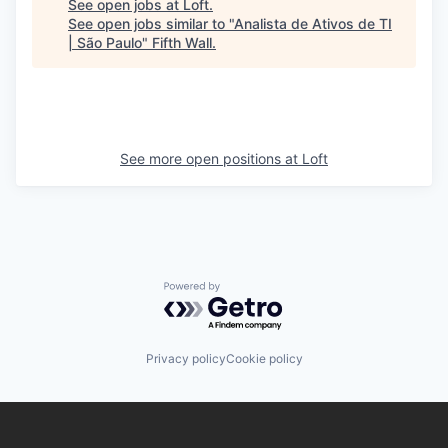
See open jobs at
Loft
.
See open jobs similar to "
Analista de Ativos de TI
| São Paulo
"
Fifth Wall
.
See more open positions at
Loft
Powered by Getro.com
Privacy policy
Cookie policy