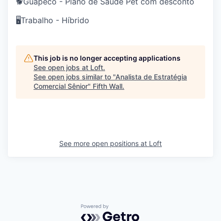
🐕Guapeco - Plano de Saúde Pet com desconto
🖥️Trabalho - Híbrido
This job is no longer accepting applications
See open jobs at
Loft
.
See open jobs similar to "
Analista de Estratégia
Comercial Sênior
"
Fifth Wall
.
See more open positions at
Loft
Powered by Getro.com