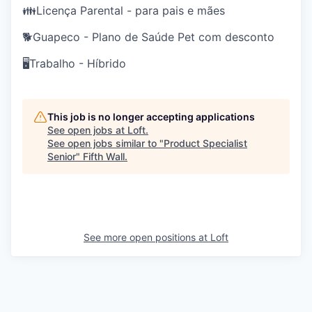
👪Licença Parental - para pais e mães
🐕Guapeco - Plano de Saúde Pet com desconto
🖥️Trabalho - Híbrido
This job is no longer accepting applications
See open jobs at
Loft
.
See open jobs similar to "
Product Specialist
Senior
"
Fifth Wall
.
See more open positions at
Loft