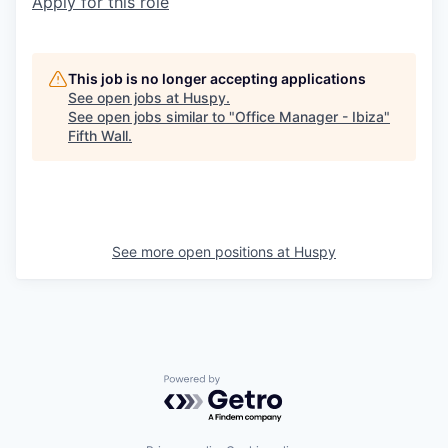
Apply for this role
This job is no longer accepting applications
See open jobs at
Huspy
.
See open jobs similar to "
Office Manager - Ibiza
"
Fifth Wall
.
See more open positions at
Huspy
Powered by Getro.com