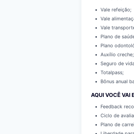
Vale refeição;
Vale alimentaç
Vale transport
Plano de saúde
Plano odontol
Auxílio creche;
Seguro de vida
Totalpass;
Bônus anual b
AQUI VOCÊ VAI
Feedback recor
Ciclo de avali
Plano de carre
Liberdade para