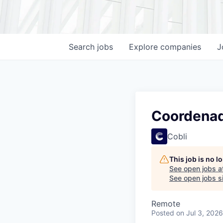
Search
jobs
Explore
companies
J
Coordenad
Cobli
This job is no 
See open jobs a
See open jobs si
Remote
Posted
on Jul 3, 2026