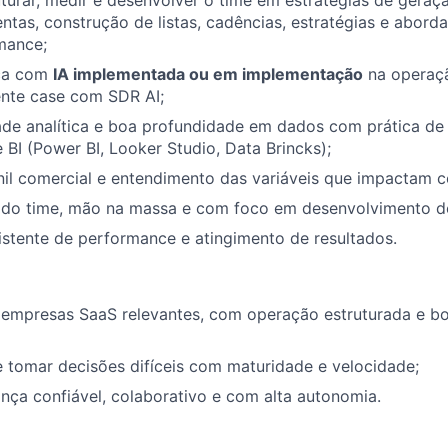
turar, medir e desenvolver o time em estratégias de gera
ntas, construção de listas, cadências, estratégias e abord
mance;
ica com
IA implementada ou em implementação
na operaç
ente case com SDR AI;
ade analítica e boa profundidade em dados com prática de
 BI (Power BI, Looker Studio, Data Brincks);
il comercial e entendimento das variáveis que impactam c
o do time, mão na massa e com foco em desenvolvimento d
istente de performance e atingimento de resultados.
empresas SaaS relevantes, com operação estruturada e bo
 tomar decisões difíceis com maturidade e velocidade;
rança confiável, colaborativo e com alta autonomia.