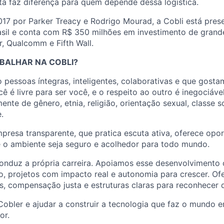
ta faz diferença para quem depende dessa logística.
17 por Parker Treacy e Rodrigo Mourad, a Cobli está pres
asil e conta com R$ 350 milhões em investimento de gran
r, Qualcomm e Fifth Wall.
BALHAR NA COBLI?
 pessoas íntegras, inteligentes, colaborativas e que gosta
cê é livre para ser você, e o respeito ao outro é inegociável
nte de gênero, etnia, religião, orientação sexual, classe s
.
esa transparente, que pratica escuta ativa, oferece opor
e o ambiente seja seguro e acolhedor para todo mundo.
onduz a própria carreira. Apoiamos esse desenvolvimento 
o, projetos com impacto real e autonomia para crescer. O
is, compensação justa e estruturas claras para reconhecer
Cobler e ajudar a construir a tecnologia que faz o mundo
or.