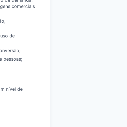
ção de demanda,
agens comerciais
ão,
 uso de
onversão;
e pessoas;
m nível de