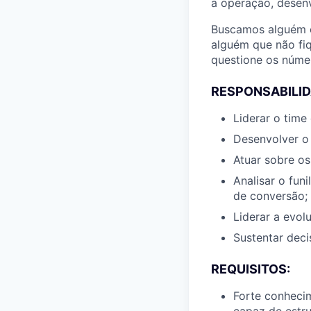
a operação, desen
Buscamos alguém c
alguém que não fiq
questione os númer
RESPONSABILID
Liderar o tim
Desenvolver o
Atuar sobre os
Analisar o fun
de conversão;
Liderar a evo
Sustentar dec
REQUISITOS:
Forte conheci