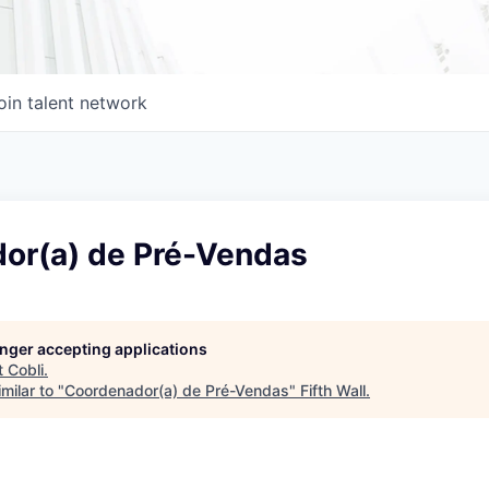
oin talent network
or(a) de Pré-Vendas
longer accepting applications
t
Cobli
.
milar to "
Coordenador(a) de Pré-Vendas
"
Fifth Wall
.