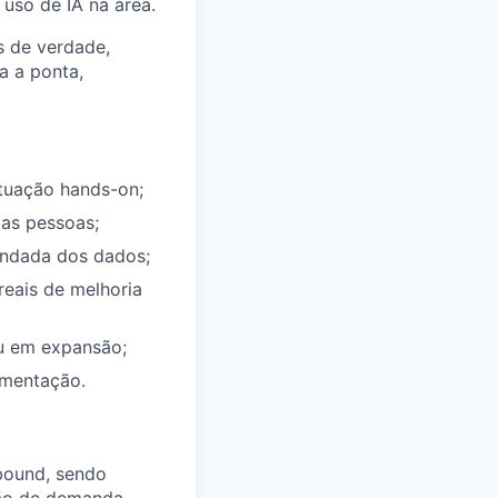
uso de IA na área.
s de verdade,
a a ponta,
tuação hands-on;
as pessoas;
fundada dos dados;
reais de melhoria
ou em expansão;
umentação.
bound, sendo