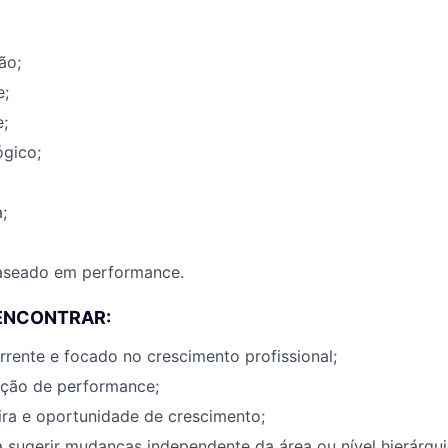
ão;
e;
;
ógico;
;
aseado em performance.
 ENCONTRAR:
rente e focado no crescimento profissional;
ação de performance;
ira e oportunidade de crescimento;
 sugerir mudanças independente da área ou nível hierárqui