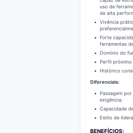
capaz de estru
uso de ferrame
de alta perfor
Vivência prát
preferencialm
Forte capacid
ferramentas de
Domínio do fun
Perfil próxim
Histórico cons
Diferenciais:
Passagem por 
exigência;
Capacidade de
Estilo de lide
BENEFÍCIOS: