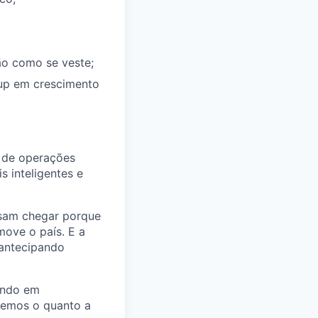
ão como se veste;
tup em crescimento
a de operações
s inteligentes e
isam chegar porque
move o país. E a
 antecipando
undo em
vemos o quanto a